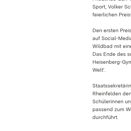
Sport, Volker 
feierlichen Prei
Den ersten Prei
auf Social-Medi
Wildbad mit ein
Das Ende des so
Heisenberg-Gymna
Welt‘.
Staatssekretäri
Rheinfelden den 
Schülerinnen un
passend zum W
durchführt.