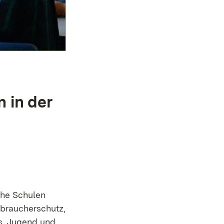
 in der
che Schulen
rbraucherschutz,
us, Jugend und