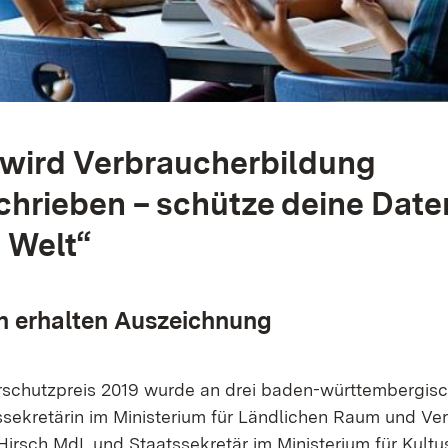
 wird Verbraucherbildung
hrieben – schütze deine Daten
n Welt“
n erhalten Auszeichnung
rschutzpreis 2019 wurde an drei baden-württembergis
tssekretärin im Ministerium für Ländlichen Raum und Ve
-Hirsch MdL und Staatssekretär im Ministerium für Kult