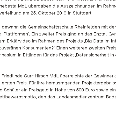
Schebesta MdL übergaben die Auszeichnungen im Rahme
sverleihung am 25. Oktober 2019 in Stuttgart.
s gewann die Gemeinschaftsschule Rheinfelden mit dem 
a-Plattformen‘. Ein zweiter Preis ging an das Enztal-G
em Erklärvideo im Rahmen des Projekts ‚Big Data im In
uveränen Konsumenten?‘ Einen weiteren zweiten Preis 
sium in Ettlingen für das Projekt ‚Datensicherheit in 
n Friedlinde Gurr-Hirsch MdL überreichte der Gewinner
ersten Preis. Für ihre herausragenden Projektergebniss
d Schüler ein Preisgeld in Höhe von 500 Euro sowie e
ettbewerbsmotto, den das Landesmedienzentrum Bad