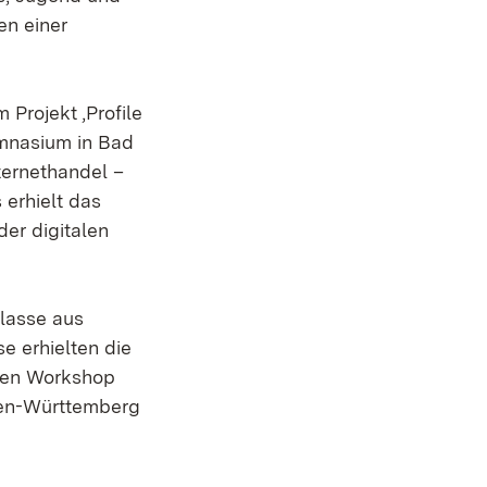
n einer
Projekt ‚Profile
ymnasium in Bad
ternethandel –
erhielt das
der digitalen
klasse aus
e erhielten die
inen Workshop
en-Württemberg