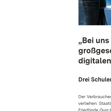
„Bei uns
großgesc
digitale
Drei Schule
Der Verbrauche
verliehen. Staa
Friedlinde Gurr