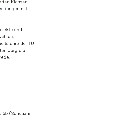
erten Klassen
sendungen mit
rojekte und
währen.
beitslehre der TU
ttemberg die
rede.
e 5b (Schuljahr