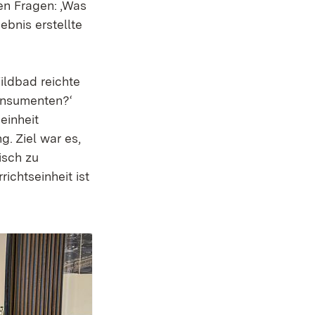
den Fragen: ‚Was
bnis erstellte
ildbad reichte
onsumenten?‘
einheit
. Ziel war es,
isch zu
richtseinheit ist