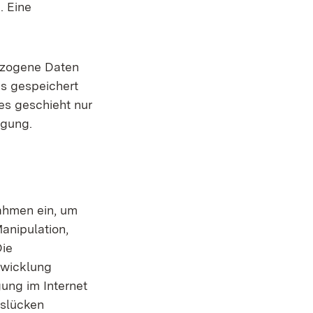
. Eine
ezogene Daten
us gespeichert
es geschieht nur
igung.
ahmen ein, um
anipulation,
Die
twicklung
gung im Internet
tslücken