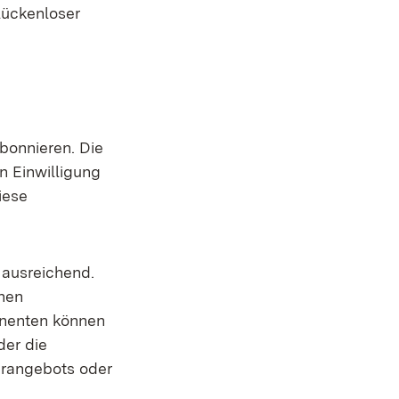
lückenloser
bonnieren. Die
n Einwilligung
iese
 ausreichend.
nen
nnenten können
der die
erangebots oder