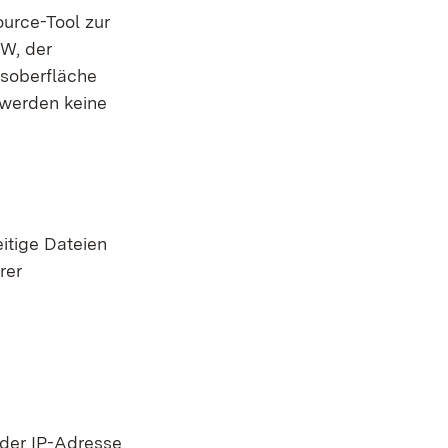
ource-Tool zur
W, der
soberfläche
 werden keine
itige Dateien
rer
 der IP-Adresse