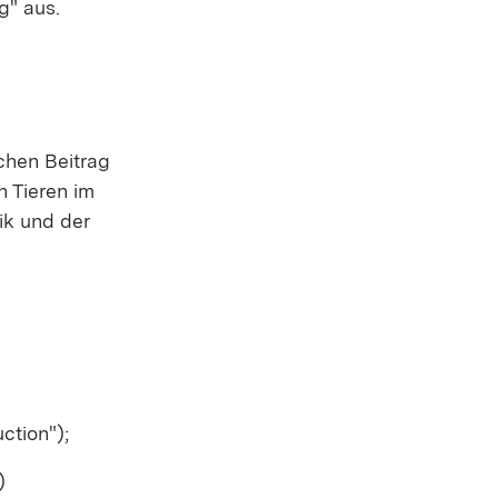
" aus.
chen Beitrag
 Tieren im
ik und der
ction");
)