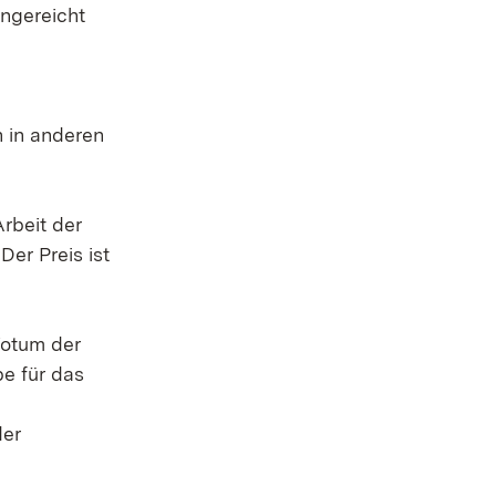
ffnet in neuem Fenster)
ngereicht
h in anderen
rbeit der
er Preis ist
Votum der
e für das
der