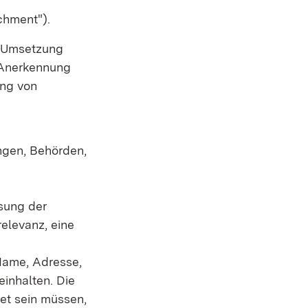
chment").
r Umsetzung
e Anerkennung
ung von
ngen, Behörden,
sung der
elevanz, eine
Name, Adresse,
inhalten. Die
net sein müssen,