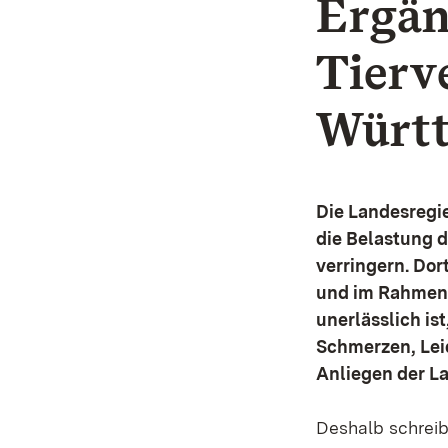
Ergä
Tierv
Würt
Die Landesregi
die Belastung d
verringern. Dor
und im Rahmen 
unerlässlich is
Schmerzen, Lei
Anliegen der L
Deshalb schreib