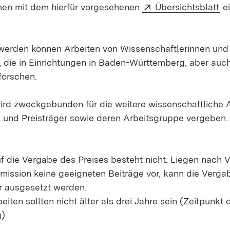
Extern:
(Ö
n mit dem hierfür vorgesehenen
Übersichtsblatt
ei
werden können Arbeiten von Wissenschaftlerinnen und
, die in Einrichtungen in Baden-Württemberg, aber auc
forschen.
ird zweckgebunden für die weitere wissenschaftliche A
n und Preisträger sowie deren Arbeitsgruppe vergeben. D
f die Vergabe des Preises besteht nicht. Liegen nach 
ssion keine geeigneten Beiträge vor, kann die Vergab
r ausgesetzt werden.
eiten sollten nicht älter als drei Jahre sein (Zeitpunkt 
g).