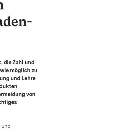
m
aden-
, die Zahl und
 wie möglich zu
hung und Lehre
odukten
Vermeidung von
chtiges
- und