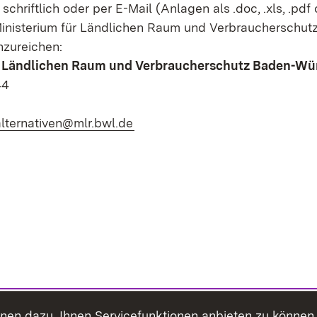
schriftlich oder per E-Mail (Anlagen als .doc, .xls, .pdf 
inisterium für Ländlichen Raum und Verbraucherschut
zureichen:
r Ländlichen Raum und Verbraucherschutz Baden-Wü
44
(Öffnet in neuem Fenster)
alternativen@mlr.bwl.de
ienen dazu, Ihnen Servicefunktionen anbieten zu könne