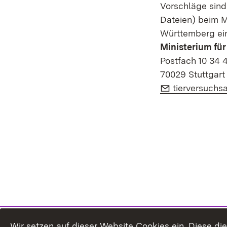
Vorschläge sind 
Dateien) beim M
Württemberg ein
Ministerium fü
Postfach 10 34 
70029 Stuttgart
E-Mail:
tierversuchs
Wir setzen auf dieser Website Cookies ein. Diese d