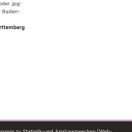
oder .jpg-
z Baden-
rttemberg
n sowie zu Statistik-und Analysezwecken (Web-