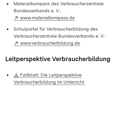
Materialkompass des Verbraucherzentrale
Bundesverbands e. V.:
Extern:
(Öffnet in neuem Fe
www.materialkompass.de
Schulportal für Verbraucherbildung des
Verbraucherzentrale Bundesverbands e. V.:
Extern:
(Öffnet in neuem
www.verbraucherbildung.de
Leitperspektive Verbraucherbildung
Download:
Faltblatt: Die Leitperspektive
(Öffnet in neu
Verbraucherbildung im Unterricht