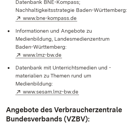
Datenbank BNE-Kompass;
Nachhaltigkeitsstrategie Baden-Württemberg:
Extern:
(Öffnet in neuem Fenst
www.bne-kompass.de
Informationen und Angebote zu
Medienbildung, Landesmedienzentrum
Baden-Württemberg:
Extern:
(Öffnet in neuem Fenster)
www.lmz-bw.de
Datenbank mit Unterrichtsmedien und -
materialien zu Themen rund um
Medienbildung:
Extern:
(Öffnet in neuem Fens
www.sesam.lmz-bw.de
Angebote des Verbraucherzentrale
Bundesverbands (VZBV):