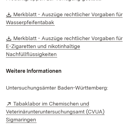
Download:
Merkblatt - Auszüge rechtlicher Vorgaben für
(Öffnet in neuem Fenster)
Wasserpfeifentabak
Download:
Merkblatt - Auszüge rechtlicher Vorgaben für
E-Zigaretten und nikotinhaltige
(Öffnet in neuem Fenster)
Nachfüllflüssigkeiten
Weitere Informationen
Untersuchungsämter Baden-Württemberg:
Extern:
Tabaklabor im Chemischen und
Veterinärunteruntersuchungsamt (CVUA)
(Öffnet in neuem Fenster)
Sigmaringen