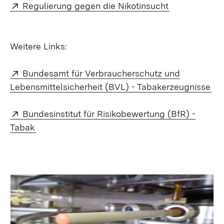
Extern:
(Öffnet in ne
Regulierung gegen die Nikotinsucht
Weitere Links:
Extern:
Bundesamt für Verbraucherschutz und
(Öf
Lebensmittelsicherheit (BVL) - Tabakerzeugnisse
Extern:
Bundesinstitut für Risikobewertung (BfR) -
(Öffnet in neuem Fenster)
Tabak