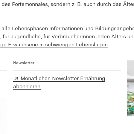
 des Portemonnaies, sondern z. B. auch durch das Ält
 alle Lebensphasen Informationen und Bildungsangebot
, für Jugendliche, für VerbraucherInnen jeden Alters un
(Öffnet in
nge Erwachsene in schwierigen Lebenslagen
.
Newsletter
Extern:
Monatlichen Newsletter Ernährung
(Öffnet in neuem Fenster)
abonnieren