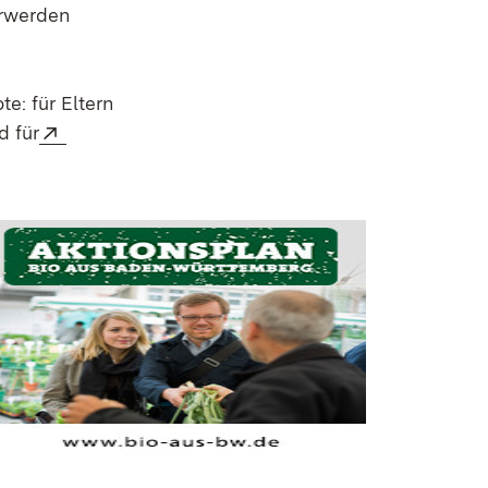
erwerden
e: für Eltern
Extern:
d für
 neuem Fenster)