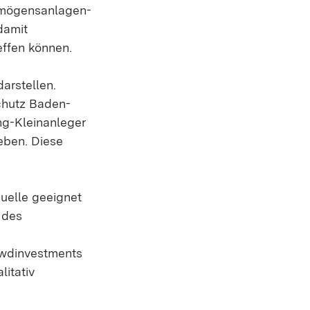
ermögensanlagen-
damit
effen können.
darstellen.
chutz Baden-
ng-Kleinanleger
eben. Diese
quelle geeignet
 des
rowdinvestments
itativ