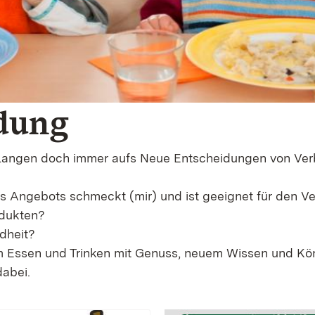
dung
erlangen doch immer aufs Neue Entscheidungen von Ver
des Angebots schmeckt (mir) und ist geeignet für den
odukten?
dheit?
m Essen und Trinken mit Genuss, neuem Wissen und Kön
em Fenster)
dabei.