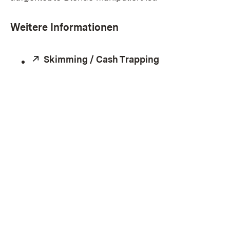
Weitere Informationen
Extern:
Skimming / Cash Trapping
(Öffnet in neue