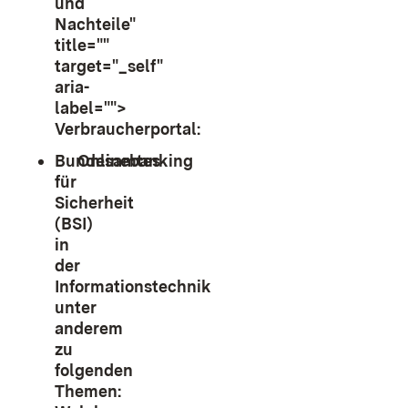
und
Nachteile"
title=""
target="_self"
aria-
label="">
Verbraucherportal:
Bundesamtes
Onlinebanking
für
Sicherheit
(BSI)
in
der
Informationstechnik
unter
anderem
zu
folgenden
Themen: