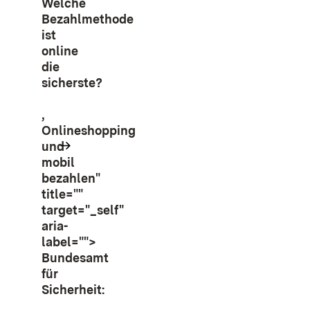
Welche
Bezahlmethode
ist
online
die
sicherste?
,
Onlineshopping
und
mobil
bezahlen"
title=""
target="_self"
aria-
label="">
Bundesamt
für
Sicherheit: