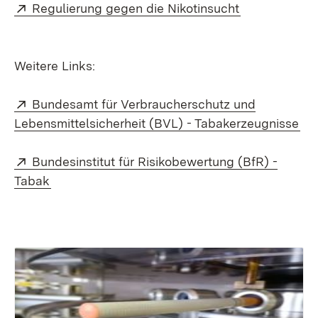
Extern:
(Öffnet in ne
Regulierung gegen die Nikotinsucht
Weitere Links:
Extern:
Bundesamt für Verbraucherschutz und
(Öf
Lebensmittelsicherheit (BVL) - Tabakerzeugnisse
Extern:
Bundesinstitut für Risikobewertung (BfR) -
(Öffnet in neuem Fenster)
Tabak