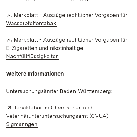
Download:
Merkblatt - Auszüge rechtlicher Vorgaben für
(Öffnet in neuem Fenster)
Wasserpfeifentabak
Download:
Merkblatt - Auszüge rechtlicher Vorgaben für
E-Zigaretten und nikotinhaltige
(Öffnet in neuem Fenster)
Nachfüllflüssigkeiten
Weitere Informationen
Untersuchungsämter Baden-Württemberg:
Extern:
Tabaklabor im Chemischen und
Veterinärunteruntersuchungsamt (CVUA)
(Öffnet in neuem Fenster)
Sigmaringen