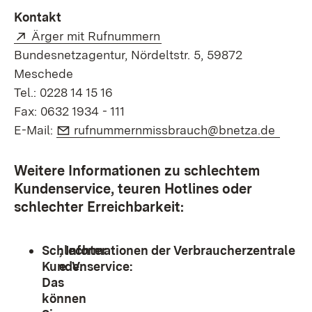
Kontakt
Extern:
(Öffnet in neuem Fenster)
Ärger mit Rufnummern
Bundesnetzagentur, Nördeltstr. 5, 59872
Meschede
Tel.: 0228 14 15 16
Fax: 0632 1934 - 111
E-Mail:
(Öffn
E-Mail:
rufnummernmissbrauch@bnetza.de
Weitere Informationen zu schlechtem
Kundenservice, teuren Hotlines oder
schlechter Erreichbarkeit:
Schlechter
; Informationen der Verbraucherzentrale
Kundenservice:
e. V.
Das
können