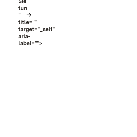
Sie
tun
"
title=""
target="_self"
aria-
label="">