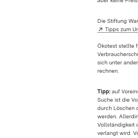
aber keine Preis
Die Stiftung War
Extern:
Tipps zum Um
Ökotest stellte 
Verbraucherschü
sich unter ande
rechnen.
Tipp:
auf Voreins
Suche ist die V
durch Löschen o
werden. Allerdi
Vollständigkeit
verlangt wird. 