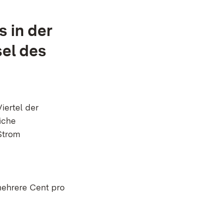
 in der
el des
iertel der
iche
Strom
mehrere Cent pro