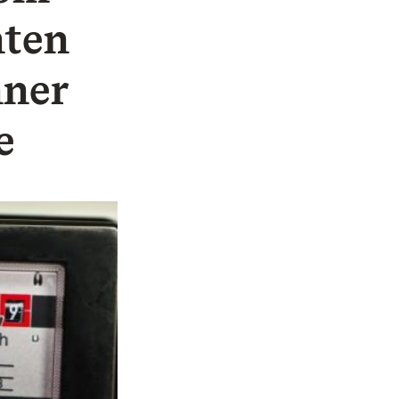
hten
hner
e