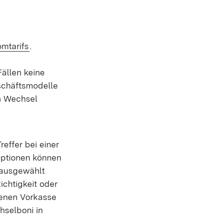
(Öffnet in neuem Fenster)
mtarifs
.
Fällen keine
schäftsmodelle
m Wechsel
reffer bei einer
optionen können
 ausgewählt
ichtigkeit oder
denen Vorkasse
hselboni in