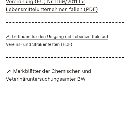
Verordnung (EU) Nr. 1169/2011 für
(Öffnet in ne
Lebensmittelunternehmen fallen (PDF)
Download:
Leitfaden für den Umgang mit Lebensmitteln auf
(Öffnet in neuem Fenster)
Vereins- und Straßenfesten (PDF)
Extern:
Merkblätter der Chemischen und
(Öffnet in neuem F
Veterinäruntersuchungsämter BW