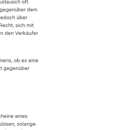
ustausch oft
h gegenüber dem
jedoch über
echt, sich mit
an den Verkäufer
mens, ob es eine
ekt gegenüber
heine eines
ulösen, solange