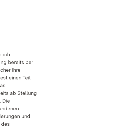
 noch
ung bereits per
cher ihre
st einen Teil
das
eits ab Stellung
. Die
handenen
derungen und
 des