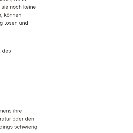
 sie noch keine
n, können
g lösen und
z des
mens ihre
ratur oder den
rdings schwierig