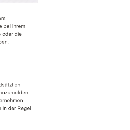
ers
e bei ihrem
 oder die
ben.
s
dsätzlich
z anzumelden.
ternehmen
 in der Regel