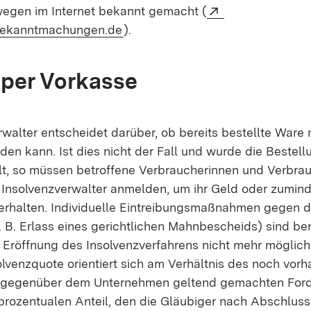
Extern:
egen im Internet bekannt gemacht (
(Öffnet in neuem Fenster)
bekanntmachungen.de
).
per Vorkasse
rwalter entscheidet darüber, ob bereits bestellte Ware
den kann. Ist dies nicht der Fall und wurde die Bestell
t, so müssen betroffene Verbraucherinnen und Verbrau
Insolvenzverwalter anmelden, um ihr Geld oder zuminde
erhalten. Individuelle Eintreibungsmaßnahmen gegen 
 B. Erlass eines gerichtlichen Mahnbescheids) sind ber
 Eröffnung des Insolvenzverfahrens nicht mehr möglich
lvenzquote orientiert sich am Verhältnis des noch vor
n gegenüber dem Unternehmen geltend gemachten For
prozentualen Anteil, den die Gläubiger nach Abschluss