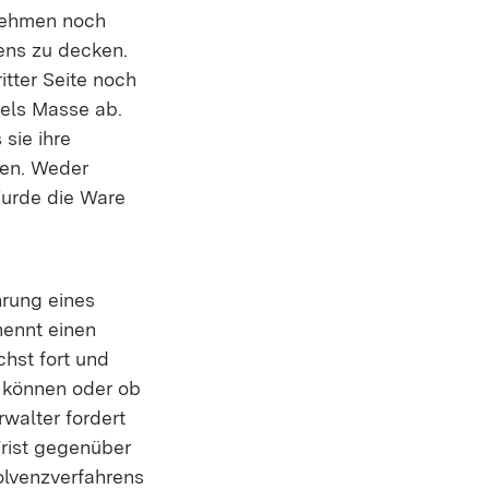
rnehmen noch
ens zu decken.
itter Seite noch
gels Masse ab.
sie ihre
en. Weder
Wurde die Ware
rung eines
nennt einen
hst fort und
 können oder ob
walter fordert
Frist gegenüber
olvenzverfahrens