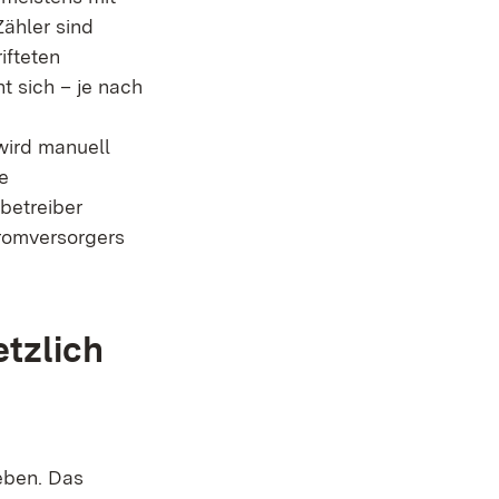
Zähler sind
ifteten
t sich – je nach
wird manuell
e
betreiber
tromversorgers
tzlich
eben. Das