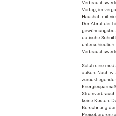
Verbrauchswerte 
Vortag, im verg
Haushalt mit vi
Der Abruf der hi
gewöhnungsbedür
optische Schnit
unterschiedlich
Verbrauchswerte
Solch eine mode
außen. Nach wie
zurückliegender
Energiesparmaß
Stromverbrauch 
keine Kosten. De
Berechnung der 
Preisobergrenze