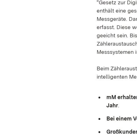
"Gesetz zur Dig
enthält eine ge
Messgeräte. Da
erfasst. Diese 
geeicht sein. B
Zähleraustausch
Messsystemen in
Beim Zähleraus
intelligenten M
mM erhalten
Jahr
.
Bei einem V
Großkunden 