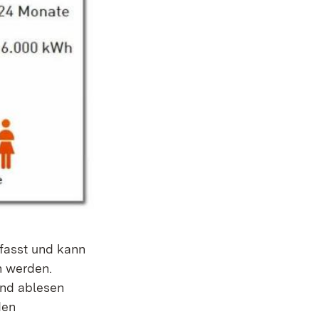
rfasst und kann
n werden.
and ablesen
den