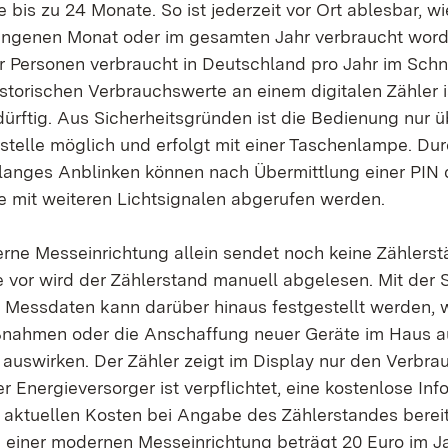
bis zu 24 Monate. So ist jederzeit vor Ort ablesbar, w
angenen Monat oder im gesamten Jahr verbraucht worde
er Personen verbraucht in Deutschland pro Jahr im Schn
storischen Verbrauchswerte an einem digitalen Zähler i
ftig. Aus Sicherheitsgründen ist die Bedienung nur ü
tstelle möglich und erfolgt mit einer Taschenlampe. Du
 langes Anblinken können nach Übermittlung einer PIN 
 mit weiteren Lichtsignalen abgerufen werden.
rne Messeinrichtung allein sendet noch keine Zählers
 vor wird der Zählerstand manuell abgelesen. Mit der
 Messdaten kann darüber hinaus festgestellt werden, w
nahmen oder die Anschaffung neuer Geräte im Haus a
auswirken. Der Zähler zeigt im Display nur den Verbra
r Energieversorger ist verpflichtet, eine kostenlose Inf
aktuellen Kosten bei Angabe des Zählerstandes bereit
 einer modernen Messeinrichtung beträgt 20 Euro im Ja