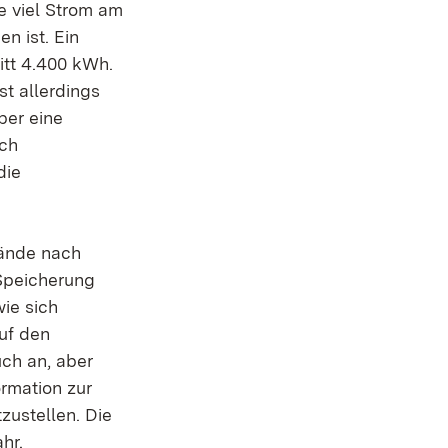
ie viel Strom am
n ist. Ein
itt 4.400 kWh.
st allerdings
ber eine
rch
die
tände nach
 Speicherung
ie sich
uf den
uch an, aber
ormation zur
zustellen. Die
hr.