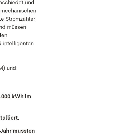
abschiedet und
romechanischen
le Stromzähler
und müssen
den
intelligenten
M) und
6.000 kWh im
alliert.
 Jahr mussten