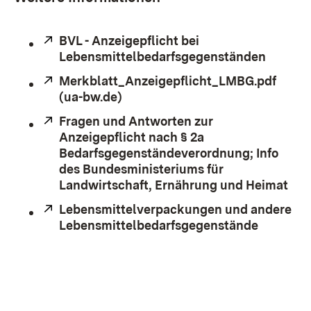
Extern:
BVL - Anzeigepflicht bei
Lebensmittelbedarfsgegenständen
(Öffnet
Extern:
Merkblatt_Anzeigepflicht_LMBG.pdf
(ua-bw.de)
(Öffnet in neuem Fenster)
Extern:
Fragen und Antworten zur
Anzeigepflicht nach § 2a
Bedarfsgegenständeverordnung; Info
des Bundesministeriums für
Landwirtschaft, Ernährung und Heimat
(Öf
Extern:
Lebensmittelverpackungen und andere
Lebensmittelbedarfsgegenstände
(Öffnet 