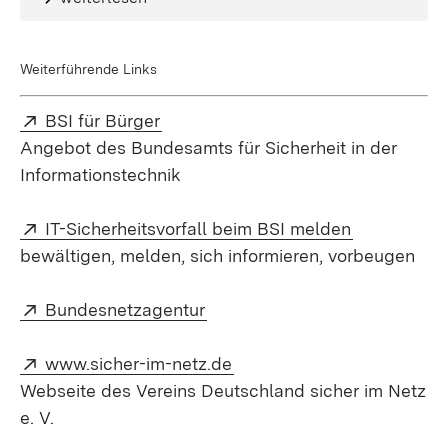
Weiterführende Links
Extern:
(Öffnet in neuem Fenster)
BSI für Bürger
Angebot des Bundesamts für Sicherheit in der
Informationstechnik
Extern:
(Öffnet in 
IT-Sicherheitsvorfall beim BSI melden
bewältigen, melden, sich informieren, vorbeugen
Extern:
(Öffnet in neuem Fenster)
Bundesnetzagentur
Extern:
(Öffnet in neuem Fenster)
www.sicher-im-netz.de
Webseite des Vereins Deutschland sicher im Netz
e. V.