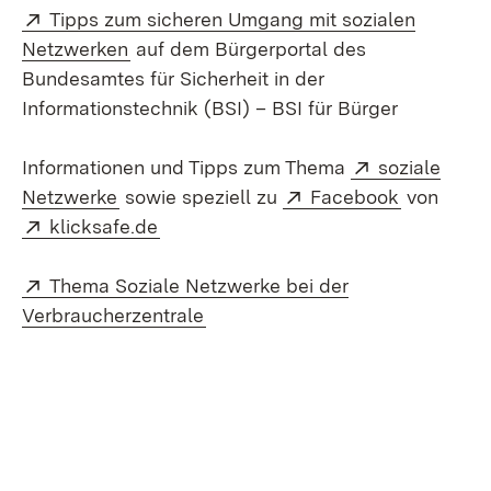
Extern:
Tipps zum sicheren Umgang mit sozialen
(Öffnet in neuem Fenster)
Netzwerken
auf dem Bürgerportal des
Bundesamtes für Sicherheit in der
Informationstechnik (BSI) – BSI für Bürger
Extern:
Informationen und Tipps zum Thema
soziale
(Öffnet in neuem Fenster)
Extern:
(Öffnet i
Netzwerke
sowie speziell zu
Facebook
von
Extern:
(Öffnet in neuem Fenster)
klicksafe.de
Extern:
Thema Soziale Netzwerke bei der
(Öffnet in neuem Fenster)
Verbraucherzentrale