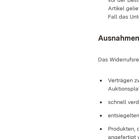
Artikel geli
Fall das Un
Ausnahmen 
Das Widerrufsrec
Verträgen zw
Auktionsplat
schnell verd
entsiegelte
Produkten, 
angefertigt