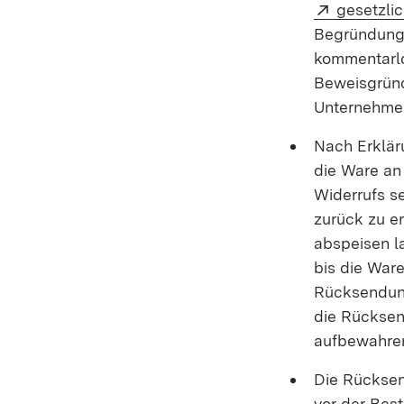
Extern:
gesetzli
Begründung 
kommentarlo
Beweisgründ
Unternehme
Nach Erklär
die Ware an
Widerrufs se
zurück zu e
abspeisen l
bis die War
Rücksendung
die Rücksen
aufbewahre
Die Rücksen
vor der Bes