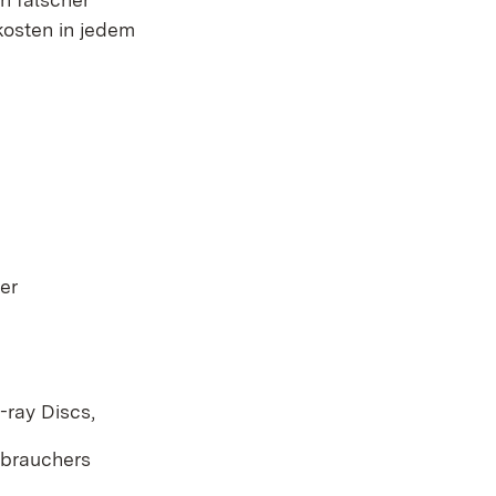
nkosten in jedem
er
-ray Discs,
rbrauchers