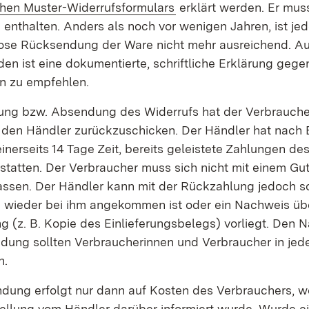
(Öffnet in neuem Fenste
chen Muster-Widerrufsformulars
erklärt werden. Er mus
enthalten. Anders als noch vor wenigen Jahren, ist jed
se Rücksendung der Ware nicht mehr ausreichend. A
en ist eine dokumentierte, schriftliche Erklärung geg
n zu empfehlen.
ung bzw. Absendung des Widerrufs hat der Verbraucher
 den Händler zurückzuschicken. Der Händler hat nach 
inerseits 14 Tage Zeit, bereits geleistete Zahlungen d
rstatten. Der Verbraucher muss sich nicht mit einem Gu
assen. Der Händler kann mit der Rückzahlung jedoch s
e wieder bei ihm angekommen ist oder ein Nachweis üb
 (z. B. Kopie des Einlieferungsbelegs) vorliegt. Den 
dung sollten Verbraucherinnen und Verbraucher in jed
n.
dung erfolgt nur dann auf Kosten des Verbrauchers, we
tellung vom Händler darüber informiert wurde. Wurde ei