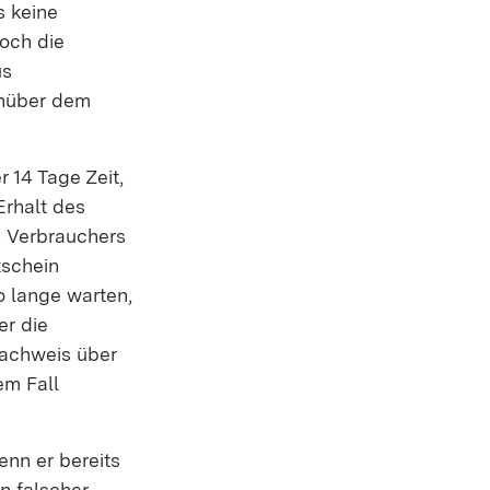
r)
s keine
och die
us
enüber dem
 14 Tage Zeit,
Erhalt des
es Verbrauchers
tschein
o lange warten,
er die
Nachweis über
em Fall
nn er bereits
n falscher