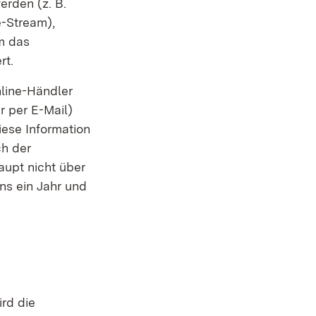
erden (z. B.
e-Stream),
em das
rt.
nline-Händler
r per E-Mail)
iese Information
ch der
aupt nicht über
ens ein Jahr und
ird die