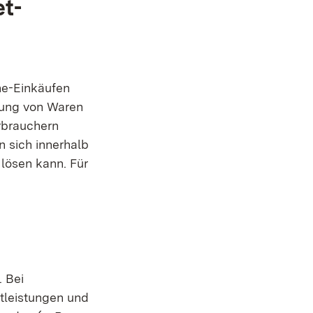
et-
ne-Einkäufen
llung von Waren
rbrauchern
n sich innerhalb
lösen kann. Für
. Bei
stleistungen und