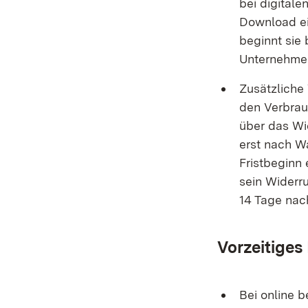
bei digitale
Download ei
beginnt sie 
Unternehmen
Zusätzliche 
den Verbrau
über das Wid
erst nach W
Fristbeginn
sein Widerru
14 Tage nac
Vorzeitiges
Bei online b