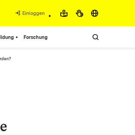
Einloggen
ildung
Forschung
rden?​
ie