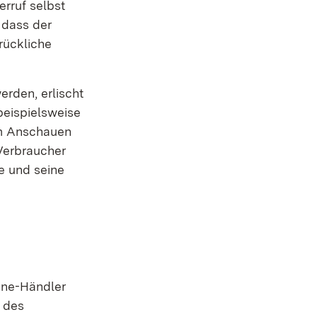
erruf selbst
 dass der
rückliche
erden, erlischt
beispielsweise
em Anschauen
 Verbraucher
e und seine
ine-Händler
g des