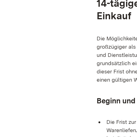
14-tägig
Einkauf​
Die Möglichkeit
großzügiger als
und Dienstleist
grundsätzlich e
dieser Frist oh
einen gültigen 
Beginn und 
Die Frist zu
Warenlieferu