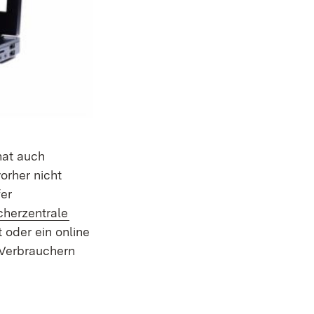
hat auch
orher nicht
fer
(Öffnet in neuem Fenster)
cherzentrale
 oder ein online
 Verbrauchern