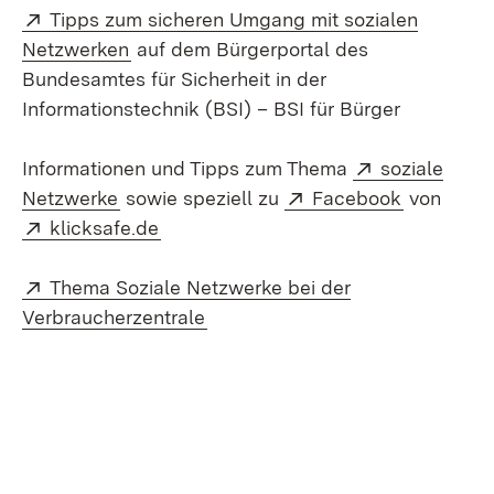
Extern:
Tipps zum sicheren Umgang mit sozialen
(Öffnet in neuem Fenster)
Netzwerken
auf dem Bürgerportal des
Bundesamtes für Sicherheit in der
Informationstechnik (BSI) – BSI für Bürger
Extern:
Informationen und Tipps zum Thema
soziale
(Öffnet in neuem Fenster)
Extern:
(Öffnet i
Netzwerke
sowie speziell zu
Facebook
von
Extern:
(Öffnet in neuem Fenster)
klicksafe.de
Extern:
Thema Soziale Netzwerke bei der
(Öffnet in neuem Fenster)
Verbraucherzentrale