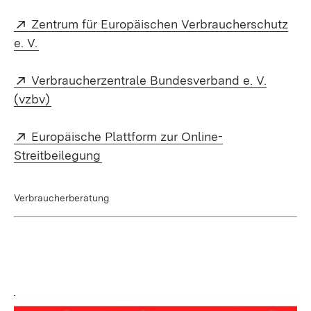
Extern:
Zentrum für Europäischen Verbraucherschutz
(Öffnet in neuem Fenster)
e. V.
Extern:
Verbraucherzentrale Bundesverband e. V.
(Öffnet in neuem Fenster)
(vzbv)
Extern:
Europäische Plattform zur Online-
(Öffnet in neuem Fenster)
Streitbeilegung
Verbraucherberatung