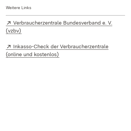
Weitere Links
Extern:
Verbraucherzentrale Bundesverband e. V.
(Öffnet in neuem Fenster)
(vzbv)
Extern:
Inkasso-Check der Verbraucherzentrale
(Öffnet in neuem Fenster)
(online und kostenlos)