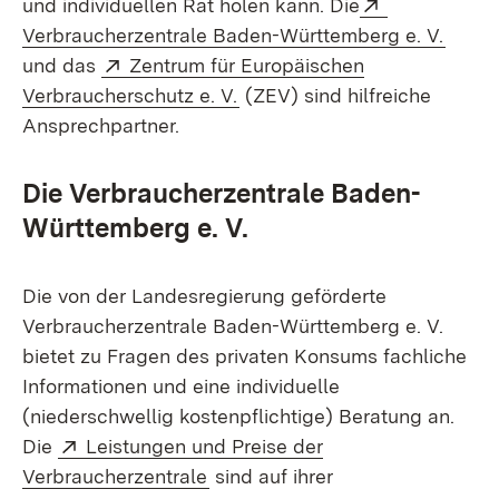
Extern:
und individuellen Rat holen kann. Die
(Öffn
Verbraucherzentrale Baden-Württemberg e. V.
Extern:
und das
Zentrum für Europäischen
(Öffnet in neuem Fenster)
Verbraucherschutz e. V.
(ZEV) sind hilfreiche
Ansprechpartner.
Die Verbraucherzentrale Baden-
Württemberg e. V.
Die von der Landesregierung geförderte
Verbraucherzentrale Baden-Württemberg e. V.
bietet zu Fragen des privaten Konsums fachliche
Informationen und eine individuelle
(niederschwellig kostenpflichtige) Beratung an.
Extern:
Die
Leistungen und Preise der
(Öffnet in neuem Fenster)
Verbraucherzentrale
sind auf ihrer