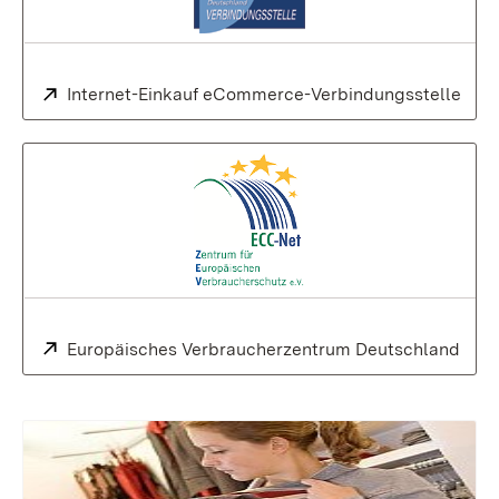
Extern:
Internet-Einkauf eCommerce-Verbindungsstelle
(Öff
Extern:
Europäisches Verbraucherzentrum Deutschland
(Öff